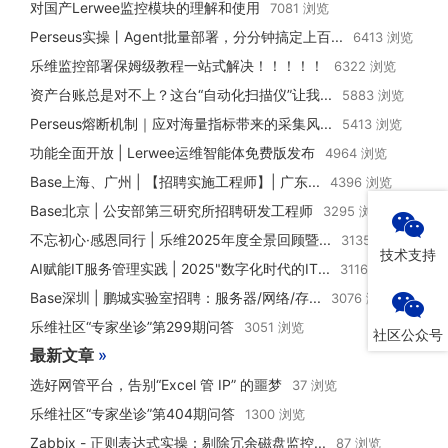
对国产Lerwee监控模块的理解和使用
7081 浏览
Perseus实操丨Agent批量部署，分分钟搞定上百...
6413 浏览
乐维监控部署保姆级教程一站式解决！！！！！
6322 浏览
资产台账总是对不上？这台“自动化扫描仪”让我...
5883 浏览
Perseus熔断机制｜应对海量指标带来的采集风...
5413 浏览
功能全面开放 | Lerwee运维智能体免费版发布
4964 浏览
Base上海、广州 | 【招聘实施工程师】| 广东...
4396 浏览
Base北京 | 公安部第三研究所招聘研发工程师
3295 浏览
不忘初心·感恩同行 | 乐维2025年度全景回顾暨...
3135 浏览
技术支持
AI赋能IT服务管理实践 | 2025"数字化时代的IT...
3116 浏览
Base深圳 | 鹏城实验室招聘：服务器/网络/存...
3076 浏览
乐维社区“专家坐诊”第299期问答
3051 浏览
社区公众号
最新文章
»
选好网管平台，告别“Excel 管 IP” 的噩梦
37 浏览
乐维社区“专家坐诊”第404期问答
1300 浏览
Zabbix - 正则表达式实操：剔除冗余磁盘监控...
87 浏览