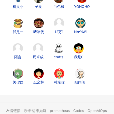
机灵小
子夏
白色枫
YOHOHO
我是一
啫啫煲
12万1
NoYoWi
陌言
周卓成
crafts
我是0
关你西
幺幺林
村东你
细雨闲
友情链接
乐维·运维如诗
prometheus
Codes
OpenAIOps