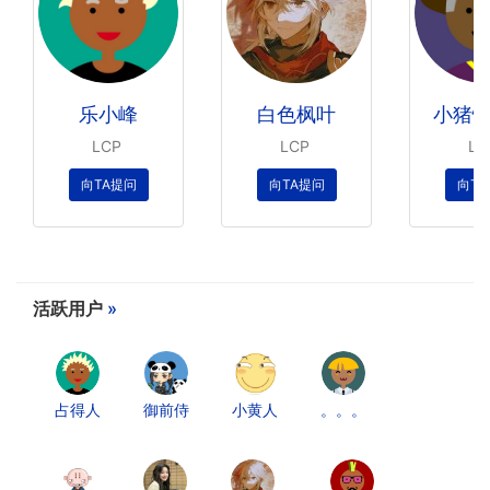
乐小峰
白色枫叶
小猪快
LCP
LCP
L
向TA提问
向TA提问
向T
活跃用户
»
占得人
御前侍
小黄人
。。。