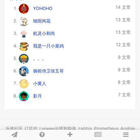
14 文章
YOHOHO
13 文章
细雨闲花
13 文章
机灵小和尚
12 文章
我是一只小菜鸡
9 文章
。。。
9 文章
御前侍卫张五哥
8 文章
小黄人
7 文章
影月
乐维社区_IT监控_Lerwee运维智能体_zabbix_Prometheus_Ansible
技术交流问答
|
联系我们
|
粤ICP备17007026号
|
sitemap