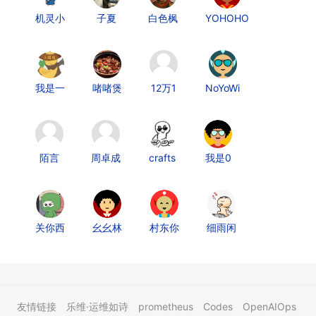
机灵小
子夏
白色枫
YOHOHO
我是一
啫啫煲
12万1
NoYoWi
陌言
周卓成
crafts
我是0
关你西
幺幺林
村东你
细雨闲
友情链接
乐维·运维如诗
prometheus
Codes
OpenAIOps