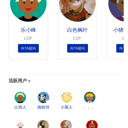
乐小峰
白色枫叶
小猪快
LCP
LCP
L
向TA提问
向TA提问
向T
活跃用户
»
占得人
御前侍
小黄人
。。。