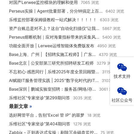
对国产Lerwee监控模块的理解和使用
7065 浏览
Perseus实操丨Agent批量部署，分分钟搞定上百...
6402 浏览
乐维监控部署保姆级教程一站式解决！！！！！
6303 浏览
资产台账总是对不上？这台“自动化扫描仪”让我...
5867 浏览
Perseus熔断机制｜应对海量指标带来的采集风...
5400 浏览
功能全面开放 | Lerwee运维智能体免费版发布
4950 浏览
Base上海、广州 | 【招聘实施工程师】| 广东...
4370 浏览
Base北京 | 公安部第三研究所招聘研发工程师
3279 浏览
不忘初心·感恩同行 | 乐维2025年度全景回顾暨...
3115 浏览
技术支持
AI赋能IT服务管理实践 | 2025"数字化时代的IT...
3103 浏览
Base深圳 | 鹏城实验室招聘：服务器/网络/存...
3061 浏览
乐维社区“专家坐诊”第299期问答
3035 浏览
社区公众号
最新文章
»
选好网管平台，告别“Excel 管 IP” 的噩梦
18 浏览
乐维社区“专家坐诊”第404期问答
1276 浏览
Zabbix - 正则表达式实操：剔除冗余磁盘监控...
75 浏览