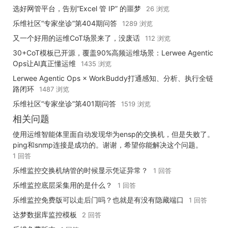
选好网管平台，告别“Excel 管 IP” 的噩梦
26 浏览
乐维社区“专家坐诊”第404期问答
1289 浏览
又一个好用的运维CoT场景来了，没废话
112 浏览
30+CoT模板已开源，覆盖90%高频运维场景：Lerwee Agentic
Ops让AI真正懂运维
1435 浏览
Lerwee Agentic Ops × WorkBuddy打通感知、分析、执行全链
路闭环
1487 浏览
乐维社区“专家坐诊”第401期问答
1519 浏览
相关问题
使用运维智能体里面自动发现华为ensp的交换机，但是失败了。
ping和snmp连接是成功的。谢谢，希望你能解决这个问题。
1 回答
乐维监控交换机纳管的时候显示凭证异常？
1 回答
乐维监控底层采集用的是什么？
1 回答
乐维监控免费版可以走后门吗？也就是有没有隐藏端口
1 回答
达梦数据库监控模板
2 回答