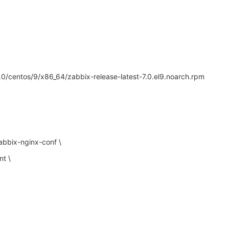
.0/centos/9/x86_64/zabbix-release-latest-7.0.el9.noarch.rpm
abbix-nginx-conf \
nt \