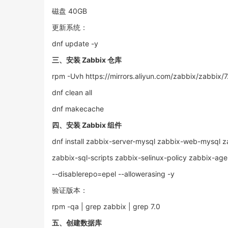
磁盘 40GB
更新系统：
dnf update -y
三、安装 Zabbix 仓库
rpm -Uvh https://mirrors.aliyun.com/zabbix/zabbix/7
dnf clean all
dnf makecache
四、安装 Zabbix 组件
dnf install zabbix-server-mysql zabbix-web-mysql z
zabbix-sql-scripts zabbix-selinux-policy zabbix-age
--disablerepo=epel --allowerasing -y
验证版本：
rpm -qa | grep zabbix | grep 7.0
五、创建数据库