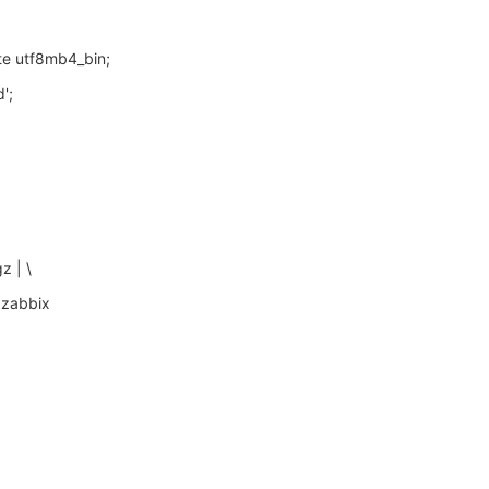
te utf8mb4_bin;
';
z | \
 zabbix