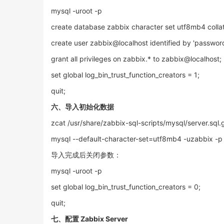
mysql -uroot -p
create database zabbix character set utf8mb4 colla
create user zabbix@localhost identified by 'password
grant all privileges on zabbix.* to zabbix@localhost;
set global log_bin_trust_function_creators = 1;
quit;
六、导入初始化数据
zcat /usr/share/zabbix-sql-scripts/mysql/server.sql.g
mysql --default-character-set=utf8mb4 -uzabbix -p
导入完成后关闭参数：
mysql -uroot -p
set global log_bin_trust_function_creators = 0;
quit;
七、配置 Zabbix Server