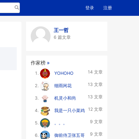
搜索
登录
注册
王一哲
6 篇文章
作家榜
»
14 文章
YOHOHO
13 文章
细雨闲花
13 文章
机灵小和尚
12 文章
我是一只小菜鸡
9 文章
。。。
9 文章
御前侍卫张五哥