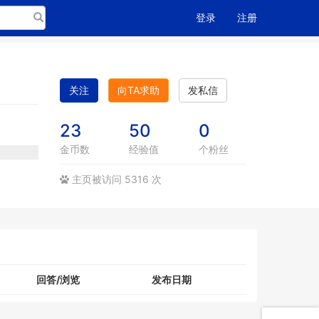
搜索
登录
注册
关注
向TA求助
发私信
23
50
0
金币数
经验值
个粉丝
主页被访问 5316 次
回答/浏览
发布日期