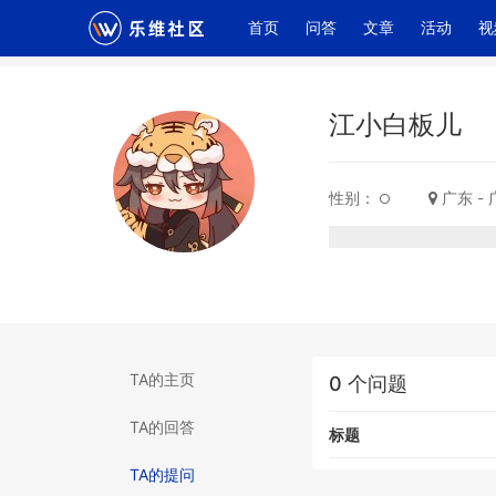
(current)
首页
问答
文章
活动
视
江小白板儿
性别：
广东 -
TA的主页
0 个问题
TA的回答
标题
TA的提问