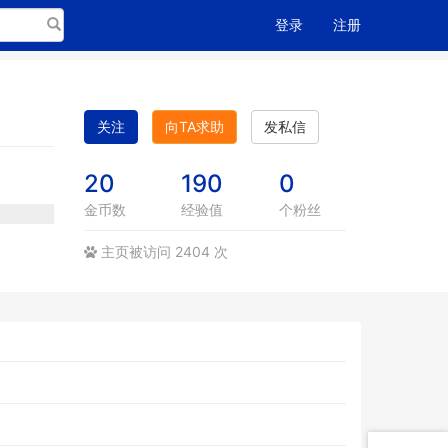
搜索
登录
注册
关注
向TA求助
发私信
20
190
0
金币数
经验值
个粉丝
主页被访问 2404 次