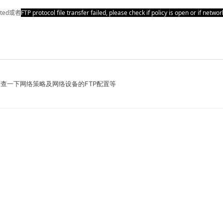
orted或者
FTP protocol file transfer failed, please check if policy is open or if netwo
以排查一下网络策略及网络设备的FTP配置等