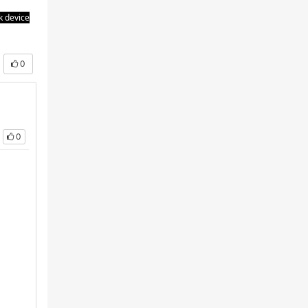
rk device
0
0