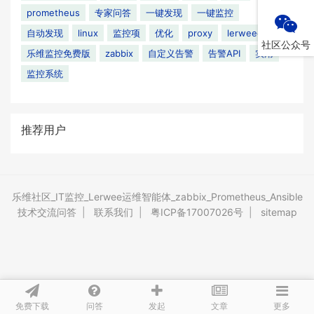
prometheus
专家问答
一键发现
一键监控
自动发现
linux
监控项
优化
proxy
lerweeclaw
社区公众号
乐维监控免费版
zabbix
自定义告警
告警API
实用
监控系统
推荐用户
乐维社区_IT监控_Lerwee运维智能体_zabbix_Prometheus_Ansible
技术交流问答
|
联系我们
|
粤ICP备17007026号
|
sitemap
免费下载
问答
文章
发起
更多