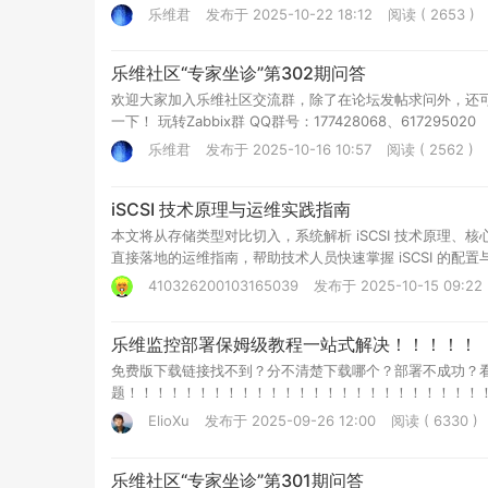
乐维君
发布于 2025-10-22 18:12
阅读 ( 2653 )
乐维社区“专家坐诊”第302期问答
欢迎大家加入乐维社区交流群，除了在论坛发帖求问外，还
一下！ 玩转Zabbix群 QQ群号：177428068、617295020
乐维君
发布于 2025-10-16 10:57
阅读 ( 2562 )
iSCSI 技术原理与运维实践指南
本文将从存储类型对比切入，系统解析 iSCSI 技术原理、核心术
直接落地的运维指南，帮助技术人员快速掌握 iSCSI 的配
410326200103165039
发布于 2025-10-15 09:22
乐维监控部署保姆级教程一站式解决！！！！！
免费版下载链接找不到？分不清楚下载哪个？部署不成功？
题！！！！！！！！！！！！！！！！！！！！！！！！！
http://channel.lwops.cn/backend_api/door/verificati
ElioXu
发布于 2025-09-26 12:00
阅读 ( 6330 )
乐维社区“专家坐诊”第301期问答