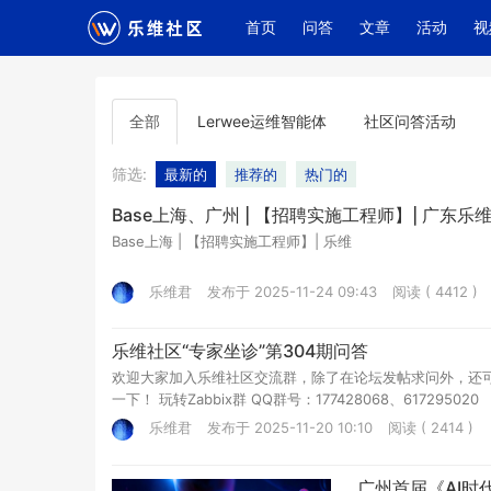
(current)
首页
问答
文章
活动
视
全部
Lerwee运维智能体
社区问答活动
筛选:
最新的
推荐的
热门的
Base上海、广州 | 【招聘实施工程师】| 广东
Base上海 | 【招聘实施工程师】| 乐维
乐维君
发布于 2025-11-24 09:43
阅读 ( 4412 )
乐维社区“专家坐诊”第304期问答
欢迎大家加入乐维社区交流群，除了在论坛发帖求问外，还
一下！ 玩转Zabbix群 QQ群号：177428068、617295020
乐维君
发布于 2025-11-20 10:10
阅读 ( 2414 )
广州首届《AI时代的