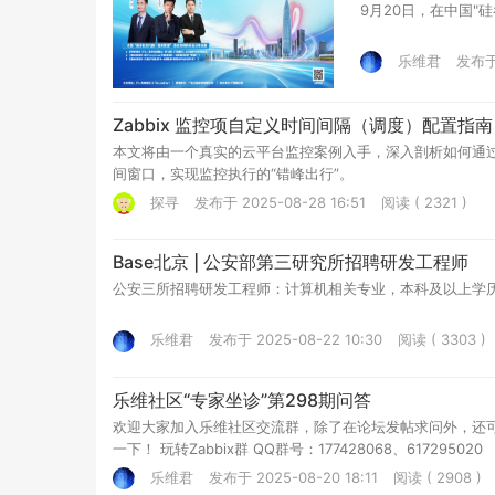
9月20日，在中国"硅
乐维君
发布于 
Zabbix 监控项自定义时间间隔（调度）配置指南
本文将由一个真实的云平台监控案例入手，深入剖析如何通过自
间窗口，实现监控执行的“错峰出行”。
探寻
发布于 2025-08-28 16:51
阅读 ( 2321 )
Base北京 | 公安部第三研究所招聘研发工程师
公安三所招聘研发工程师：计算机相关专业，本科及以上学历
乐维君
发布于 2025-08-22 10:30
阅读 ( 3303 )
乐维社区“专家坐诊”第298期问答
欢迎大家加入乐维社区交流群，除了在论坛发帖求问外，还
一下！ 玩转Zabbix群 QQ群号：177428068、617295020
乐维君
发布于 2025-08-20 18:11
阅读 ( 2908 )