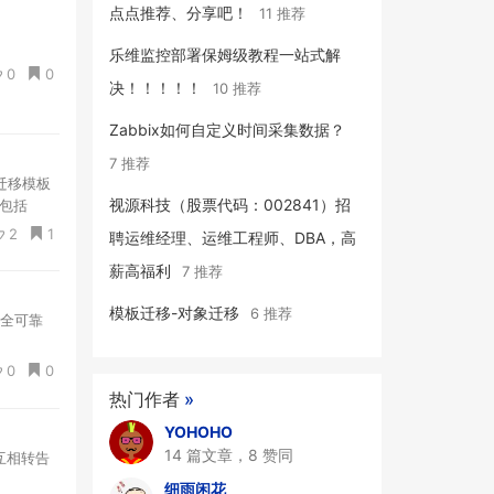
点点推荐、分享吧！
11 推荐
乐维监控部署保姆级教程一站式解
0
0
决！！！！！
10 推荐
Zabbix如何自定义时间采集数据？
7 推荐
迁移模板
视源科技（股票代码：002841）招
包括
监控配置的
2
1
聘运维经理、运维工程师、DBA，高
薪高福利
7 推荐
模板迁移-对象迁移
6 推荐
安全可靠
0
0
热门作者
»
YOHOHO
14 篇文章，8 赞同
互相转告
细雨闲花