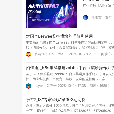
广州首届《AI时代的I
乐维君
发布于 
对国产Lerwee监控模块的理解和使用
本文系统介绍了国产Lerwee运维智能体监控系统的架构
层（增加分类、插件、采集配置等）、监控对象层（基于模
300+内置模板、自动发现机制，以及已迁移模板的增强特性
骑着蜗牛工作
发布于 2025-10-28 21:59
阅读 ( 70
复用性和扩展性，为运维人员提供了标准化的监控管理方案
如何通过k8s集群搭建zabbix平台（麒麟操作系
基于 k8s 集群搭建 zabbix 平台（麒麟操作系统），可以
性，为企业提供一个稳定、高效、安全的监控解决方案。
Layer
发布于 2025-10-24 17:38
阅读 ( 1685 )
乐维社区“专家坐诊”第303期问答
欢迎大家加入乐维社区交流群，除了在论坛发帖求问外，还
一下！ 玩转Zabbix群 QQ群号：177428068、617295020