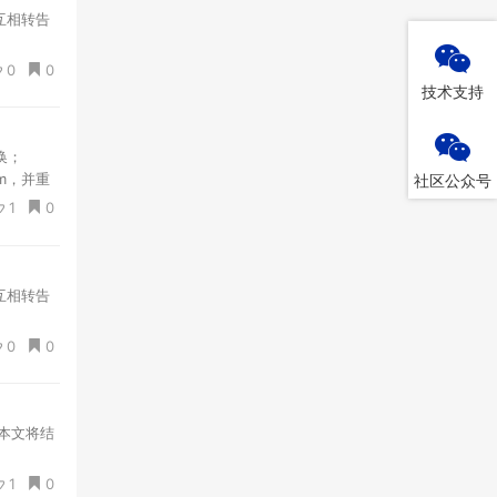
互相转告
0
0
技术支持
切换；
em，并重
社区公众号
1
0
互相转告
0
0
。本文将结
1
0