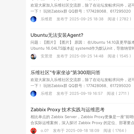
欢迎大家加入乐维社区交流群，除了在论坛发帖求问外，还
一下！ 玩转Zabbix群 QQ群号：177428068、617295020
乐维君
发布于 2025-09-25 18:38
阅读 ( 2782 )
Ubuntu无法安装Agent?
问题：【图片】【图片】 原因： 在Ubuntu 14.10及更早版本可能不
Ubuntu 16.04LTS版本起 systemd作为默认init，导致
新进行Agent安...
安景澄
发布于 2025-09-25 14:48
阅读 ( 1545 )
乐维社区“专家坐诊”第300期问答
欢迎大家加入乐维社区交流群，除了在论坛发帖求问外，还
一下！ 玩转Zabbix群 QQ群号：177428068、617295020
乐维君
发布于 2025-09-19 16:57
阅读 ( 2711 )
Zabbix Proxy 技术实践与运维思考
相比单点的 Zabbix Server，Zabbix Proxy
合实际运维案例，深入探讨 Zabbix Proxy 的定位、部署
o.0?
发布于 2025-09-18 18:09
阅读 ( 1764 )