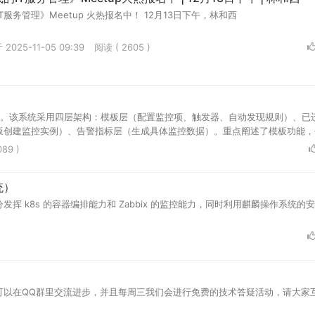
T服务管理》Meetup 火热报名中！ 12月13日下午，林和西
2025-11-05 09:39
阅读 ( 2605 )
设计。该系统采用四层架构：模板层（配置监控项、触发器、自动发现规则）、已
板创建监控实例）、告警指标层（生成具体监控数据）。重点阐述了模板功能，
（分类管理、附加模板、采集配置等）。通过分层架构设计，Lerwee实现了
89 )
。
统）
充分发挥 k8s 的容器编排能力和 Zabbix 的监控能力，同时利用麒麟操作系统的
可以在QQ群里交流进步，并且每周三我们会进行免费的技术答疑活动，请大家