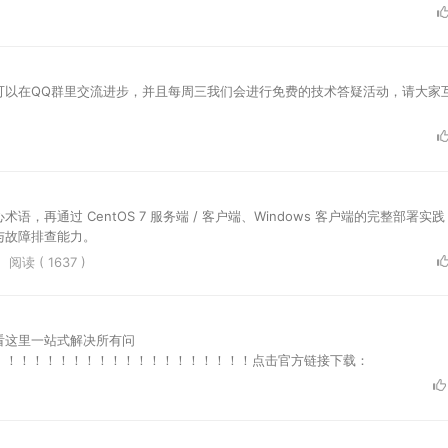
可以在QQ群里交流进步，并且每周三我们会进行免费的技术答疑活动，请大家
语，再通过 CentOS 7 服务端 / 客户端、Windows 客户端的完整部署实
置与故障排查能力。
阅读 ( 1637 )
看这里一站式解决所有问
！！！！！！！！！！！！！！！！！！！！点击官方链接下载：
on/channel?c=901BlvGU&amp;type=register