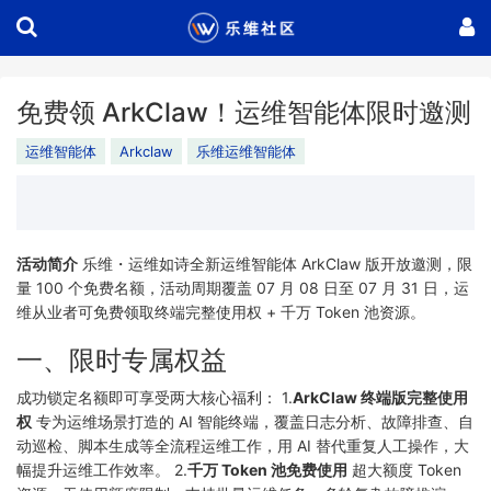
免费领 ArkClaw！运维智能体限时邀测
运维智能体
Arkclaw
乐维运维智能体
活动简介
乐维・运维如诗全新运维智能体 ArkClaw 版开放邀测，限
量 100 个免费名额，活动周期覆盖 07 月 08 日至 07 月 31 日，运
维从业者可免费领取终端完整使用权 + 千万 Token 池资源。
一、限时专属权益
成功锁定名额即可享受两大核心福利： 1.
ArkClaw 终端版完整使用
权
专为运维场景打造的 AI 智能终端，覆盖日志分析、故障排查、自
动巡检、脚本生成等全流程运维工作，用 AI 替代重复人工操作，大
幅提升运维工作效率。 2.
千万 Token 池免费使用
超大额度 Token